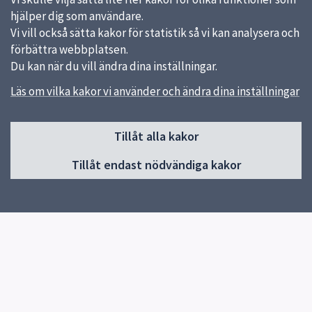
hjälper dig som användare.
Vi vill också sätta kakor för statistik så vi kan analysera och
förbättra webbplatsen.
Du kan när du vill ändra dina inställningar.
Läs om vilka kakor vi använder och ändra dina inställningar
Sidfot
Tillåt alla kakor
Huvudmeny
Tillåt endast nödvändiga kakor
Start
Om förskolan
Verksamhet & pedagogik
Kontakt
Jobba hos oss
Snabblänkar